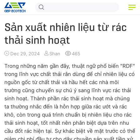
TRANG CHỦ
Sản xuất nhiên liệu từ rác
SẢN PHẨM
thải sinh hoạt
ỨNG DỤNG
Dec 29, 2024
Shan
465
PHÁT HÀNH
Trong những năm gần đây, thuật ngữ phổ biến "RDF"
trong lĩnh vực chất thải rắn dùng để chỉ nhiên liệu có
VỀ CHÚNG TÔI
nguồn gốc từ chất thải và hầu hết các nhà môi
trường cũng chuyển sự chú ý sang lĩnh vực rác thải
LIÊN HỆ CHÚNG TÔI
sinh hoạt. Thành phần rác thải sinh hoạt mà chúng
ta thường nhắc đến là hỗn hợp giữa rác ướt và rác
khô, còn trong quá trình chuẩn bị nhiên liệu cho rác
thải sinh hoạt, tốt nhất nên phân biệt dựa trên nhu
cầu đốt rác hiện tại. Sự khác biệt về mặt trước có thể
giảm chi phí đầu tư cho dây chuyền sản xuất tiền xử