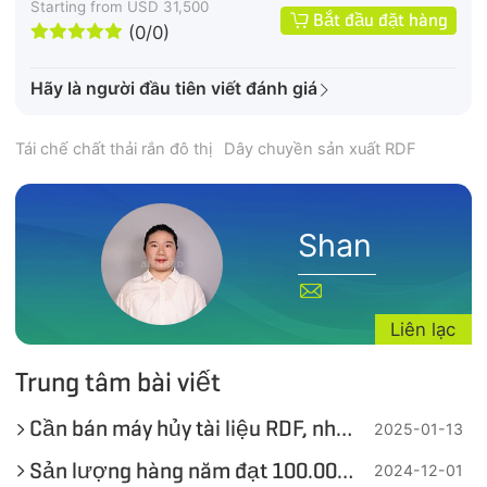
Starting from USD 31,500
Bắt đầu đặt hàng





(0/0)
Hãy là người đầu tiên viết đánh giá
Tái chế chất thải rắn đô thị
Dây chuyền sản xuất RDF
Shan
Liên lạc
Trung tâm bài viết
Cần bán máy hủy tài liệu RDF, nhận báo giá cho giải pháp chuyển chất thải thành nhiên liệu chỉ bằng một cú nhấp chuột
2025-01-13
Sản lượng hàng năm đạt 100.000 tấn! Dây chuyền sản xuất RDF từ vải thải khu vực Đồng bằng sông Dương Tử hỗ trợ mục tiêu kép về carbon
2024-12-01