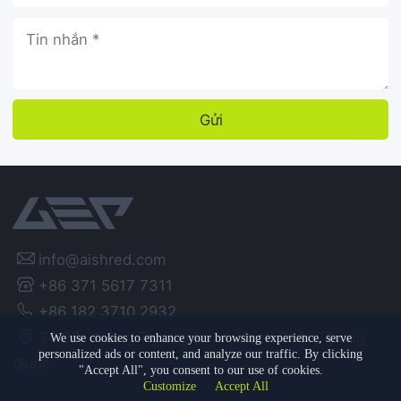
Gửi

info@aishred.com
+86 371 5617 7311
+86 182 3710 2932
Số 23, đường Trường Xuân, Trịnh Châu, Trung
We use cookies to enhance your browsing experience, serve
personalized ads or content, and analyze our traffic. By clicking
Quốc
"Accept All", you consent to our use of cookies.
Customize
Accept All